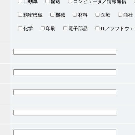
自動車
輸送
コンピュータ／情報通信
精密機械
機械
材料
医療
商社
化学
印刷
電子部品
IT／ソフトウェ