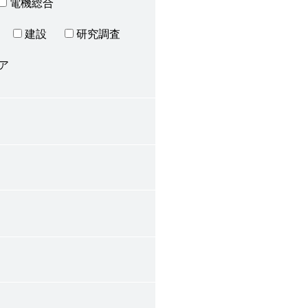
電機総合
建設
研究調査
ア