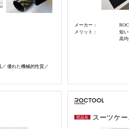
メーカー：
ROC
メリット：
短い
高均
温
優れた機械的性質
ト
スーツケー
部品名