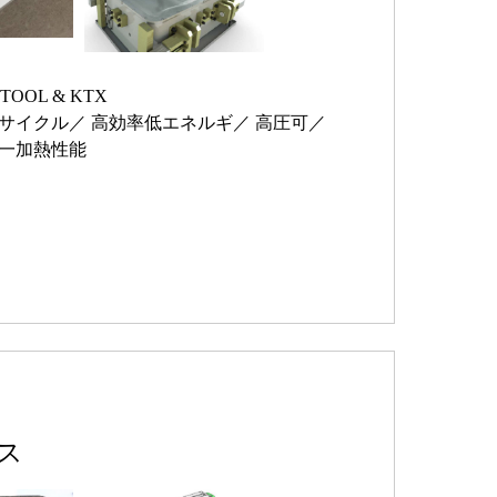
TOOL & KTX
サイクル
高効率低エネルギ
高圧可
一加熱性能
ス