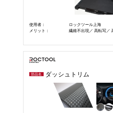
使用者：
ロックツール上海
メリット：
繊維不出現
高転写
ダッシュトリム
部品名