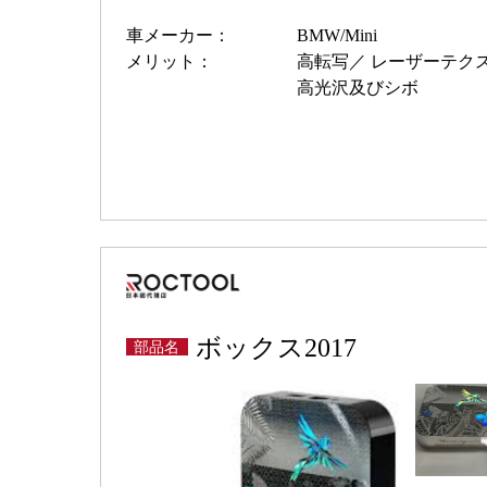
車メーカー：
BMW/Mini
メリット：
高転写
レーザーテク
高光沢及びシボ
ボックス2017
部品名