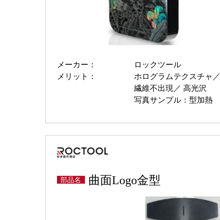
メーカー：
ロックツール
メリット：
ホログラムテクスチャ
繊維不出現
高光沢
写真サンプル：型加熱
曲面Logo金型
部品名