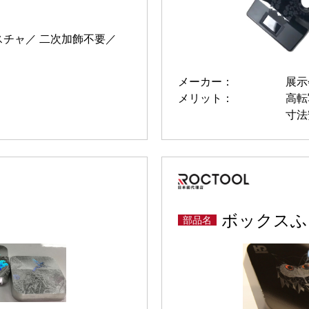
スチャ
二次加飾不要
メーカー：
展示
メリット：
高転
寸法
ボックスふ
部品名