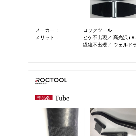
メーカー：
ロックツール
メリット：
ヒケ不出現
高光沢 (＃3
繊維不出現
ウェルド
Tube
部品名