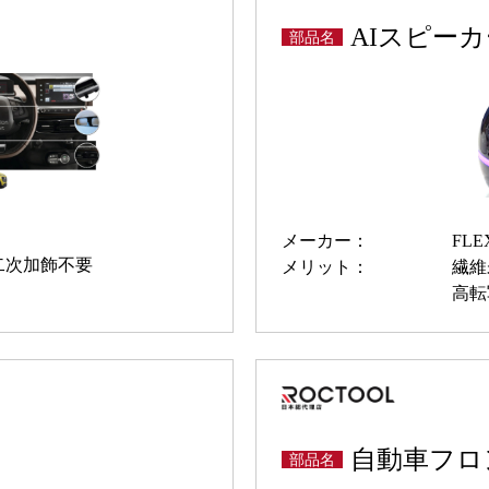
AIスピー
部品名
メーカー：
FLE
二次加飾不要
メリット：
繊維
高転
自動車フロ
部品名