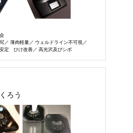
会
写
薄肉軽量
ウェルドライン不可視
安定 ひけ改善
高光沢及びシボ
くろう