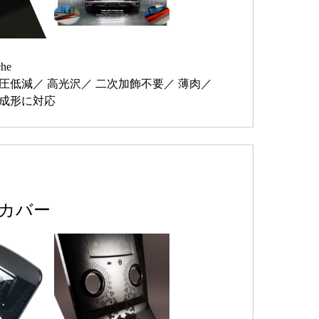
che
圧低減
高光沢
二次加飾不要
薄肉
成形に対応
カバー