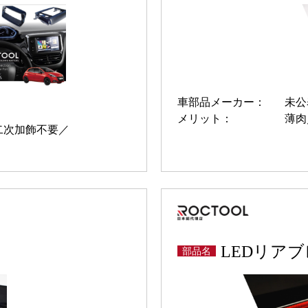
車部品メーカー：
未公
メリット：
薄肉
二次加飾不要
LEDリア
部品名