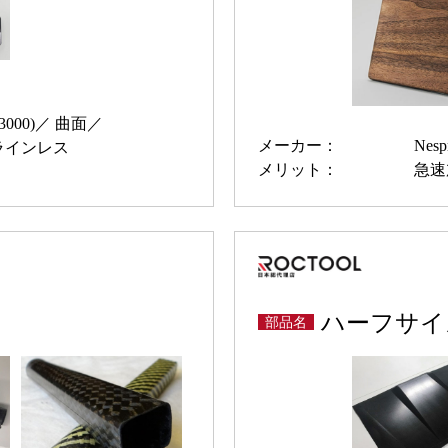
000)
曲面
メーカー：
Nesp
ラインレス
メリット：
急速
ハーフサイ
部品名