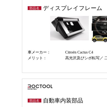
ディスプレイフレーム
部品名
車メーカー：
Citroën Cactus C4
メリット：
高光沢及びシボ転写
自動車内装部品
部品名