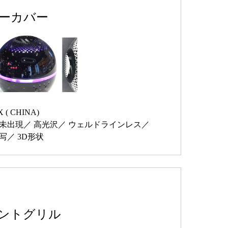
カーカバー
X ( CHINA)
未出現
高光沢
ウェルドラインレス
写
3D形状
ントグリル